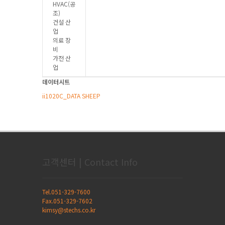
HVAC(공
조)
건설 산
업
의료 장
비
가전 산
업
데이터시트
ii1020C_DATA SHEEP
고객센터 | Contact Info
Tel.051-329-7600
Fax.051-329-7602
kimsy@stechs.co.kr