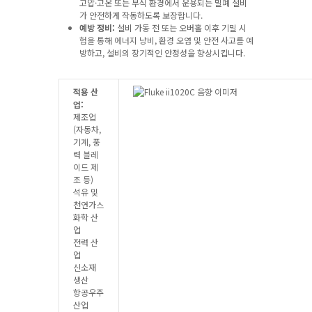
고압·고온 또는 부식 환경에서 운용되는 밀폐 설비
가 안전하게 작동하도록 보장합니다.
예방 정비:
설비 가동 전 또는 오버홀 이후 기밀 시
험을 통해 에너지 낭비, 환경 오염 및 안전 사고를 예
방하고, 설비의 장기적인 안정성을 향상시킵니다.
적용 산
업:
제조업
(자동차,
기계, 풍
력 블레
이드 제
조 등)
석유 및
천연가스
화학 산
업
전력 산
업
신소재
생산
항공우주
산업