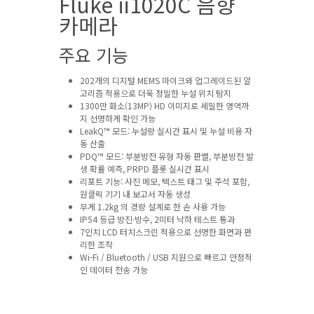
Fluke ii1020C 음향
카메라
주요 기능
202개의 디지털 MEMS 마이크와 업그레이드된 알
고리즘 적용으로 더욱 정밀한 누설 위치 탐지
1300만 화소(13MP) HD 이미지로 세밀한 영역까
지 선명하게 확인 가능
LeakQ™ 모드: 누설량 실시간 표시 및 누설 비용 자
동 산출
PDQ™ 모드: 부분방전 유형 자동 판별, 부분방전 발
생 확률 예측, PRPD 플롯 실시간 표시
리포트 기능: 사진 메모, 텍스트 태그 및 주석 포함,
원클릭 기기 내 보고서 자동 생성
무게 1.2kg 의 경량 설계로 한 손 사용 가능
IP54 등급 방진·방수, 2미터 낙하 테스트 통과
7인치 LCD 터치스크린 적용으로 선명한 화면과 편
리한 조작
Wi-Fi / Bluetooth / USB 지원으로 빠르고 안정적
인 데이터 전송 가능