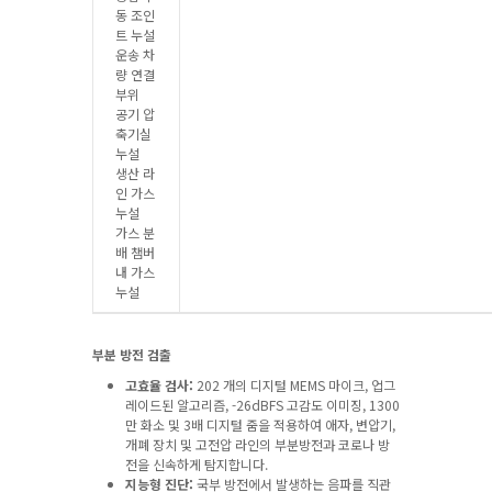
동 조인
트 누설
운송 차
량 연결
부위
공기 압
축기실
누설
생산 라
인 가스
누설
가스 분
배 챔버
내 가스
누설
부분 방전 검출
고효율 검사:
202 개의 디지털 MEMS 마이크, 업그
레이드된 알고리즘, -26dBFS 고감도 이미징, 1300
만 화소 및 3배 디지털 줌을 적용하여 애자, 변압기,
개폐 장치 및 고전압 라인의 부분방전과 코로나 방
전을 신속하게 탐지합니다.
지능형 진단:
국부 방전에서 발생하는 음파를 직관