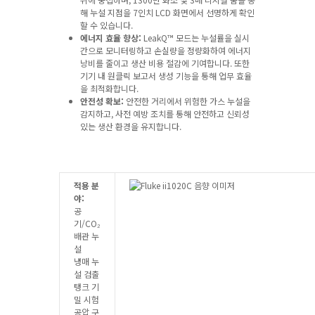
해 누설 지점을 7인치 LCD 화면에서 선명하게 확인
할 수 있습니다.
에너지 효율 향상:
LeakQ™ 모드는 누설률을 실시
간으로 모니터링하고 손실량을 정량화하여 에너지
낭비를 줄이고 생산 비용 절감에 기여합니다. 또한
기기 내 원클릭 보고서 생성 기능을 통해 업무 효율
을 최적화합니다.
안전성 확보:
안전한 거리에서 위험한 가스 누설을
감지하고, 사전 예방 조치를 통해 안전하고 신뢰성
있는 생산 환경을 유지합니다.
적용 분
야:
공
기/CO₂
배관 누
설
냉매 누
설 검출
탱크 기
밀 시험
공압 구