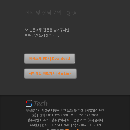
견적 및 상담문의 | QnA
*개발문의등 질문을 남겨주시면
빠른 답변 드리겠습니다.
회사소개 PDF | Download
상담메일 바로가기 | Go Link
부산광역시 사상구 대동로 303 (감전동 벽산디지털밸리 621
호) | 전화 : 051-329-7600 | 팩스: 051-329-7602
광주사업소 주소 : 광주광역시 북구 운용로 75 (트라움시티
414호) | 전화 : 062-511-7608 | 팩스: 062-511-7609
POWER by
PICELL.BIZ