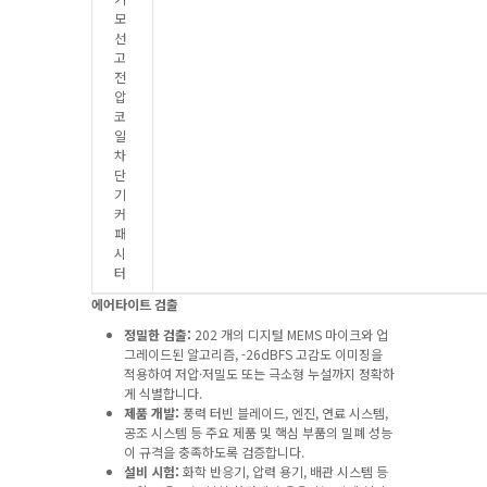
모
선
고
전
압
코
일
차
단
기
커
패
시
터
에어타이트 검출
정밀한 검출:
202 개의 디지털 MEMS 마이크와 업
그레이드된 알고리즘, -26dBFS 고감도 이미징을
적용하여 저압·저밀도 또는 극소형 누설까지 정확하
게 식별합니다.
제품 개발:
풍력 터빈 블레이드, 엔진, 연료 시스템,
공조 시스템 등 주요 제품 및 핵심 부품의 밀폐 성능
이 규격을 충족하도록 검증합니다.
설비 시험:
화학 반응기, 압력 용기, 배관 시스템 등