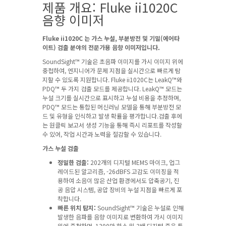
제품 개요: Fluke ii1020C
음향 이미저
Fluke ii1020C 는 가스 누설, 부분방전 및 기밀(에어타
이트) 검출 분야의 전문가용 음향 이미저입니다.
SoundSight™ 기술은 초음파 이미지를 가시 이미지 위에
중첩하여, 엔지니어가 문제 지점을 실시간으로 빠르게 탐
지할 수 있도록 지원합니다. Fluke ii1020C는 LeakQ™와
PDQ™ 두 가지 검출 모드를 제공합니다. LeakQ™ 모드는
누설 크기를 실시간으로 표시하고 누설 비용을 추정하며,
PDQ™ 모드는 통합된 머신러닝 모델을 통해 부분방전 모
드 및 유형을 인식하고 발생 확률을 평가합니다.검출 후에
는 원클릭 보고서 생성 기능을 통해 즉시 리포트를 작성할
수 있어, 작업 시간과 노력을 절감할 수 있습니다.
가스 누설 검출
정밀한 검출:
202개의 디지털 MEMS 마이크, 업그
레이드된 알고리즘, -26dBFS 고감도 이미징을 적
용하여 소음이 많은 산업 환경에서도 압축공기, 진
공 음압 시스템, 공압 장비의 누설 지점을 빠르게 포
착합니다.
빠른 위치 탐지:
SoundSight™ 기술은 누설로 인해
발생한 음파를 음향 이미지로 변환하여 가시 이미지
위에 중첩하며, 1300만 화소 및 3배 디지털 줌을 통