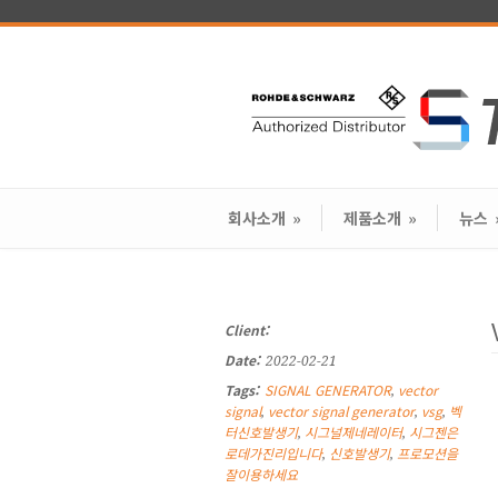
회사소개
»
제품소개
»
뉴스
Client:
Date:
2022-02-21
Tags:
SIGNAL GENERATOR
vector
,
signal
vector signal generator
vsg
벡
,
,
,
터신호발생기
시그널제네레이터
시그젠은
,
,
로데가진리입니다
신호발생기
프로모션을
,
,
잘이용하세요