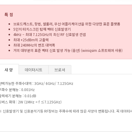
특 징
브로드캐스트, 항법, 셀룰러, 무선 어플리케이션을 위한 다양한 표준 플랫폼
5인치 터치스크린 탑재 벡터 신호발생기
4kHz ~ 최대 7.125GHz의 최신 RF 신호발생 컨셉
최대 +25dBm의 고출력
최대 240MHz의 변조 대역폭
거의 대부분의 표준 벡터 신호 발생 가능 (옵션) (winiqsim 소프트웨어 사용)
샤 양
데이터시트
브로셔
선택가능한 주파수대역 : 3GHz/ 6GHz/ 7.125GHz
주파수 분해능 : 0.001Hz
출력세기 분해능 : 0.01dB
리버스 파워 : 2W (1MHz < f ≤7.125GHz)
※ 신호발생기 및 신호분석기등 RF장비는 주파수에 따라 많은 사양이 변화됩니다. 꼭 데이터