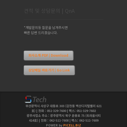
견적 및 상담문의 | QnA
*개발문의등 질문을 남겨주시면
빠른 답변 드리겠습니다.
회사소개 PDF | Download
상담메일 바로가기 | Go Link
부산광역시 사상구 대동로 303 (감전동 벽산디지털밸리 621
호) | 전화 : 051-329-7600 | 팩스: 051-329-7602
광주사업소 주소 : 광주광역시 북구 운용로 75 (트라움시티
414호) | 전화 : 062-511-7608 | 팩스: 062-511-7609
POWER by
PICELL.BIZ