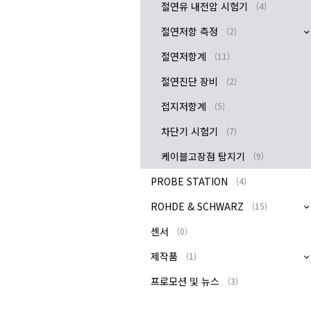
절연유 내전압 시험기
(4)
절연저항 측정
(2)
절연저항계
(11)
절연진단 장비
(2)
접지저항계
(5)
차단기 시험기
(7)
케이블고장점 탐지기
(9)
PROBE STATION
(4)
ROHDE & SCHWARZ
(15)
센서
(0)
제작품
(1)
프로모션 및 뉴스
(3)