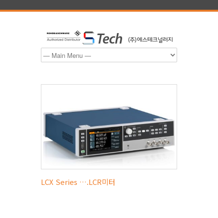
LCX Series ….LCR미터