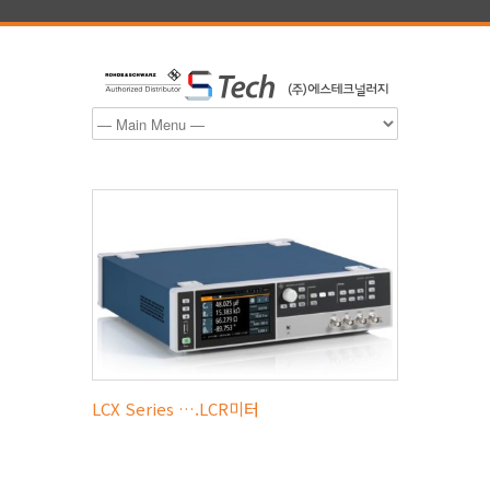
LCX Series ….LCR미터