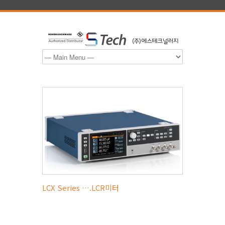
LCX Series ….LCR미터