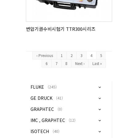
변압기권수비시험기 TTR300시리즈
‹ Previous
1
2
3
4
5
6
7
8
Next ›
Last »
FLUKE
(245)
GE DRUCK
(41)
GRAPHTEC
(0)
IMC , GRAPHTEC
(12)
ISOTECH
(40)