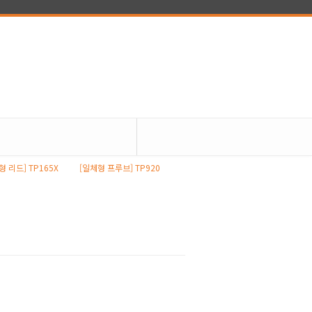
형 리드] TP165X
[일체형 프루브] TP920