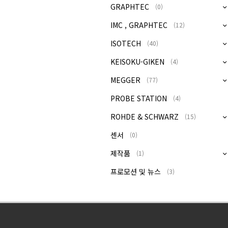
GRAPHTEC
(0)
IMC , GRAPHTEC
(12)
ISOTECH
(40)
KEISOKU-GIKEN
(4)
MEGGER
(77)
PROBE STATION
(4)
ROHDE & SCHWARZ
(15)
센서
(0)
제작품
(1)
프로모션 및 뉴스
(3)