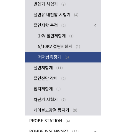
변압기 시험기
(7)
절연유 내전압 시험기
(4)
절연저항 측정
(2)
1KV 절연저항계
(1)
5/10KV 절연저항계
(1)
저저항측정기
(5)
절연저항계
(11)
절연진단 장비
(2)
접지저항계
(5)
차단기 시험기
(7)
케이블고장점 탐지기
(9)
PROBE STATION
(4)
ROHDE & SCHWARZ
(15)