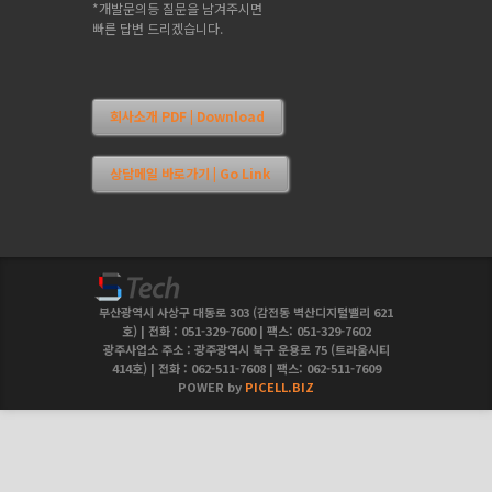
*개발문의등 질문을 남겨주시면
빠른 답변 드리겠습니다.
회사소개 PDF | Download
상담메일 바로가기 | Go Link
부산광역시 사상구 대동로 303 (감전동 벽산디지털밸리 621
호) | 전화 : 051-329-7600 | 팩스: 051-329-7602
광주사업소 주소 : 광주광역시 북구 운용로 75 (트라움시티
414호) | 전화 : 062-511-7608 | 팩스: 062-511-7609
POWER by
PICELL.BIZ