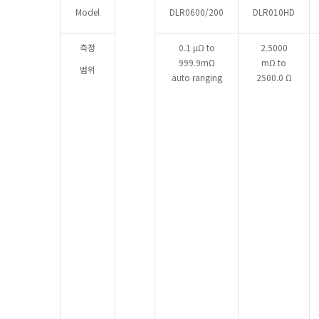
Model
DLR0600/200
DLR010HD
측정
0.1 μΩ to
2.5000
999.9mΩ
mΩ to
범위
auto ranging
2500.0 Ω