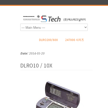
DLRO200/600
247000 시리즈
Date:
2014-05-20
DLRO10 / 10X