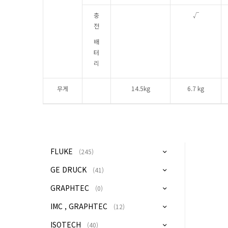
충
√
전
배
터
리
무게
14.5kg
6.7 kg
FLUKE
(245)
GE DRUCK
(41)
GRAPHTEC
(0)
IMC , GRAPHTEC
(12)
ISOTECH
(40)