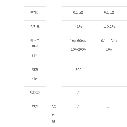
분해능
0.1 μΩ
0.1 μΩ
정확도
<1%
±0.2%
테스트
10A-600A/
0.1 nA to
전류
10A-200A
10A
범위
결과
300
저장
RS232
√
전원
AC
√
√
전
원