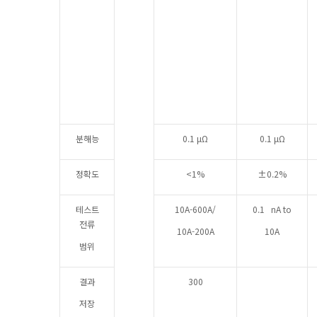
분해능
0.1 μΩ
0.1 μΩ
정확도
<1%
±0.2%
테스트
10A-600A/
0.1 nA to
전류
10A-200A
10A
범위
결과
300
저장