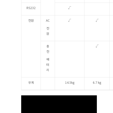
RS232
√
전원
AC
√
√
전
원
충
√
전
배
터
리
무게
14.5kg
6.7 kg