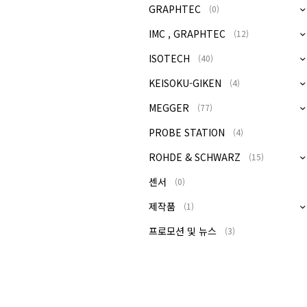
GRAPHTEC
(0)
IMC , GRAPHTEC
(12)
ISOTECH
(40)
KEISOKU-GIKEN
(4)
MEGGER
(77)
PROBE STATION
(4)
ROHDE & SCHWARZ
(15)
센서
(0)
제작품
(1)
프로모션 및 뉴스
(3)