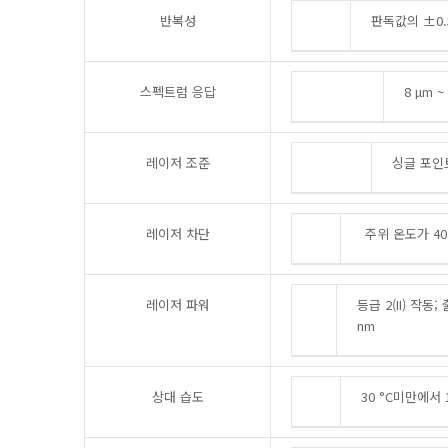
반복성
판독값의 ±0.
스펙트럼 응답
8 µm ~
레이저 조준
싱글 포인
레이저 차단
주위 온도가 40
레이저 파워
등급 2(II) 작동;
nm
상대 습도
30 °C미만에서 