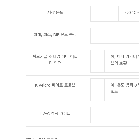
저장 온도
-20 °C 
최대, 최소, DIF 온도 측정
써모커플 K-타입 미니 어댑
예, 미니 커넥터
터 입력
브와 호환
K Velcro
파이프 프로브
예, 온도 범위 0 °
확도
HVAC
측정 가이드