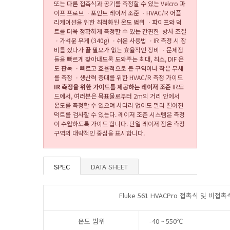
또는 다른 접촉식과 공기를 측정할 수 있는 Velcro 파
이프 프로브 ㆍ포인트 레이저 조준 ㆍHVAC/R 어플
리케이션을 위한 최적화된 온도 범위 ㆍ파이프와 덕
트를 더욱 정확하게 측정할 수 있는 간편한 방사 조절
ㆍ가벼운 무게 (340g) ㆍ쉬운 사용법 ㆍIR 측정 시 장
비를 껐다가 끌 필요가 없는 효율적인 장비 ㆍ문제점
들을 빠르게 찾아내도록 도와주는 최대, 최소, DIF 온
도 판독 ㆍ빠르고 효율적으로 큰 구역이나 작은 무체
를 측정 ㆍ생산력 증대를 위한 HVAC/R 측정 가이드
IR
측정을 위한 가이드를 제공하는 레이저 조준
IR모
드에서, 여러분은 목표물로부터 2m의 거리 안에서
온도를 측정할 수 있으며 사다리 없이도 멀리 떨어진
덕트를 검사할 수 있는다. 레이저 조준 시스템은 측정
이 수월하도록 가이드 합니다. 단일 레이저 점은 측정
구역의 대략적인 중심을 표시합니다.
SPEC
DATA SHEET
Fluke 561 HVACPro
접촉식 및 비접촉
온도 범위
-40 ~ 550℃