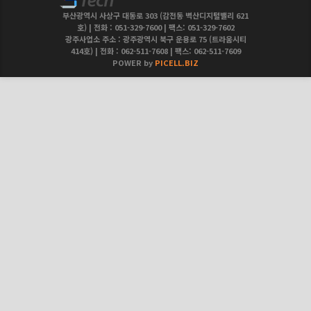
부산광역시 사상구 대동로 303 (감전동 벽산디지털밸리 621
호) | 전화 : 051-329-7600 | 팩스: 051-329-7602
광주사업소 주소 : 광주광역시 북구 운용로 75 (트라움시티
414호) | 전화 : 062-511-7608 | 팩스: 062-511-7609
POWER by
PICELL.BIZ