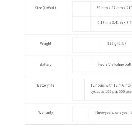
Size (HxWxL)
60 mm x 87 mm x 2
(2.19 in x 3.41 in x 8.2
Weight
912 g (2 lb)
Battery
Two 9 V alkaline batt
Battery life
12 hours with 12 mA int
cycles to 100 psi, 500 pu
Warranty
Three-years, one year 