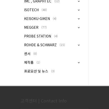
IMC , GRAPHTEC
(12)
ISOTECH
(40)
KEISOKU-GIKEN
(4)
MEGGER
(77)
PROBE STATION
(4)
ROHDE & SCHWARZ
(15)
센서
(0)
제작품
(1)
프로모션 및 뉴스
(3)
고객센터 | Contact Info