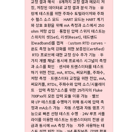
교정 결과 해석
8개까지 교정 결과 메모리 저
ㆍ
장, 저장된 데이터로 교정 결과 분석 가능
유
ㆍ
량계 테스트를 위한 주파수 토털라이저와 주파
수 펄스 소스 모드
HART 모드는 HART 계기
ㆍ
와 상호 호환을 위해 mA 측정과 소스에서 250
ohm 저항 삽입
통합된 압력 스위치 테스트는
ㆍ
스위치의 셋(Set), 리셋(Reset), 데드밴드
(Deadband)를 캡쳐
ustom RTD curves –
ㆍC
온도 측정 능력 강화를 위한 보증된(Certified)
RTD 프로브에 대한 교정 상수 추가 기능
두
ㆍ
가지 개별 채널: 동시에 프로세스 시그널의 측정
과 소스를 확인
센서와 트랜스미터를 테스트
ㆍ
하기 위한 전압, mA, RTDs, 써모커플, 주파수,
저항 측정
트랜스미터 교정을 위한 전압, mA,
ㆍ
써모커플, RTDs, 주파수와 압력 소스/시뮬레이
트
압력 측정/*소스를 위한 29가지의 Fluke
ㆍ
700Pxx의 모든 압력 모듈 이용 가능
밸브
ㆍ
와 I/P 테스트를 수행하기 위해 동시에 압력 측
정과 mA소스 가능
자동 스텝과 자동 램프 기
ㆍ
능으로 빠른 선형 테스트 수행
24V 루프 서플
ㆍ
라이를 이용한 테스트는 트랜스미터의 전원 공
급과 동시에 mA 측정 가능
자주 사용하는 테
ㆍ
스트 설정 저장 기능
3년 품질보증 (
압력 펌프
ㆍ