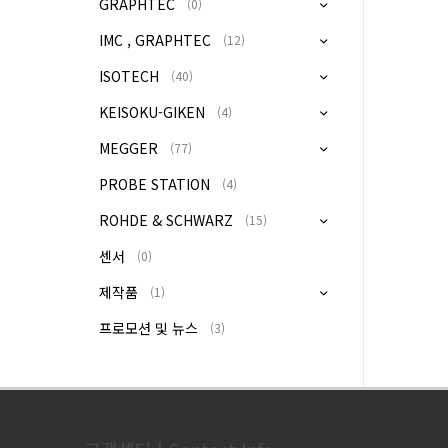
GRAPHTEC
(0)
IMC , GRAPHTEC
(12)
ISOTECH
(40)
KEISOKU-GIKEN
(4)
MEGGER
(77)
PROBE STATION
(4)
ROHDE & SCHWARZ
(15)
센서
(0)
제작품
(1)
프로모션 및 뉴스
(3)