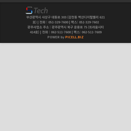
부산광역시 사상구 대동로 303 (감전동 벽산디지털밸리 621
호) | 전화 : 051-329-7600 | 팩스: 051-329-7602
광주사업소 주소 : 광주광역시 북구 운용로 75 (트라움시티
414호) | 전화 : 062-511-7608 | 팩스: 062-511-7609
POWER by
PICELL.BIZ