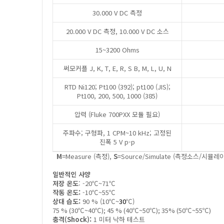
30.000 V DC 측정
20.000 V DC 측정, 10.000 V DC 소스
15~3200 Ohms
써모커플 J, K, T, E, R, S B, M, L, U, N
RTD Ni120; Pt100 (392); pt100 (JIS);
Pt100, 200, 500, 1000 (385)
압력 (Fluke 700PXX 모듈 필요)
주파수; 구형파, 1 CPM~10 kHz; 고정된
진폭 5 V p-p
M
=Measure (측정),
S
=Source/Simulate (측정소스/시뮬레
일반적인 사양
저장 온도
: -20℃~71℃
작동 온도:
-10℃~55℃
상대 습도:
90 % (10℃~
30
℃)
75 % (30℃~40℃); 45 % (40℃~50℃); 35% (50℃~55℃)
충격(Shock):
1 미터 낙하 테스트