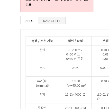
필요)
SPEC
DATA SHEET
측정 / 소스 기능
범위 / 타입
분해
전압
0~200 mV
0.01
0~20 V (소스)
0.01
0~30 V (측정)
0.01
mA
0~24
0.001
mV (TC
-10.00
0.01
terminal)
mV~+75.00 mV
저항
15 Ω~4000 Ω
≤0.01 Ω
Ω
주파수
2.0~1,000 CPM
0.1 