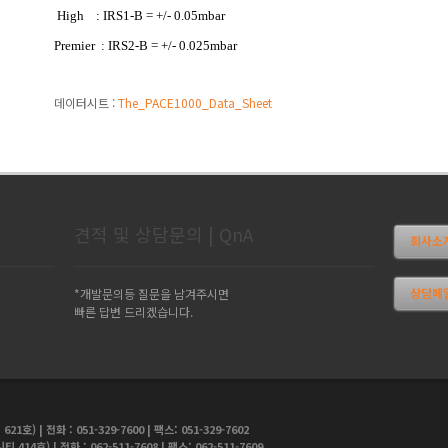
High : IRS1-B = +/- 0.05mbar
Premier : IRS2-B = +/- 0.025mbar
데이터시트 :
The_PACE1000_Data_Sheet
견적 및 상담문의 | QnA
회사소개 
상담메일
*개발문의등 질문을 남겨주시면
빠른 답변 드리겠습니다.
| 전화 : 051-329-7600 | 팩스: 051-329-7602
호) | 전화 : 062-511-7608 | 팩스: 062-511-7609