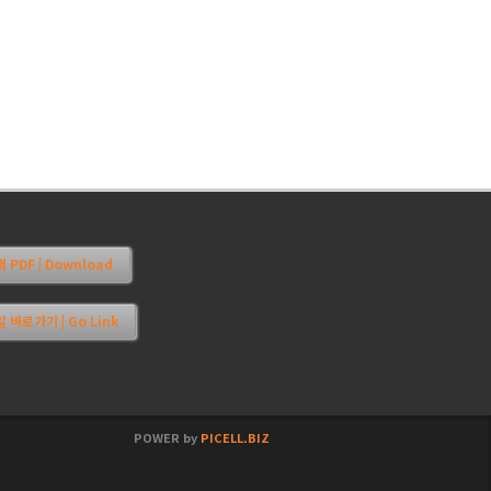
PDF | Download
 바로가기 | Go Link
POWER by
PICELL.BIZ