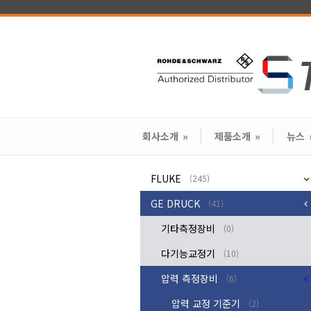
회사소개
»
제품소개
»
뉴스
FLUKE
(245)
GE DRUCK
(41)
기타측정장비
(0)
다기능교정기
(10)
압력 측정장비
(6)
압력 교정 기준기
(2)