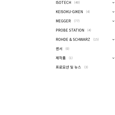
ISOTECH
(40)
KEISOKU-GIKEN
(4)
MEGGER
(77)
PROBE STATION
(4)
ROHDE & SCHWARZ
(15)
센서
(0)
제작품
(1)
프로모션 및 뉴스
(3)