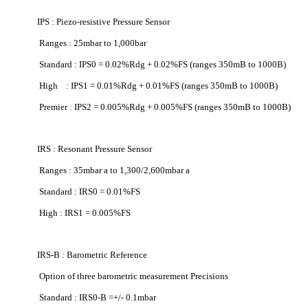
IPS : Piezo-resistive Pressure Sensor
Ranges : 25mbar to 1,000bar
Standard : IPS0 = 0.02%Rdg + 0.02%FS (ranges 350mB to 1000B)
High : IPS1 = 0.01%Rdg + 0.01%FS (ranges 350mB to 1000B)
Premier : IPS2 = 0.005%Rdg + 0.005%FS (ranges 350mB to 1000B)
IRS : Resonant Pressure Sensor
Ranges : 35mbar a to 1,300/2,600mbar a
Standard : IRS0 = 0.01%FS
High : IRS1 = 0.005%FS
IRS-B : Barometric Reference
Option of three barometric measurement Precisions
Standard : IRS0-B =+/- 0.1mbar