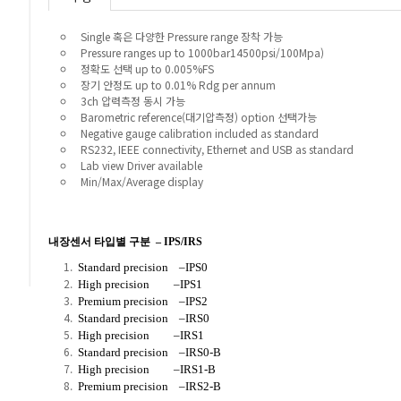
Single 혹은 다양한 Pressure range 장착 가능
Pressure ranges up to 1000bar14500psi/100Mpa)
정확도 선택 up to 0.005%FS
장기 안정도 up to 0.01% Rdg per annum
3ch 압력측정 동시 가능
Barometric reference(대기압측정) option 선택가능
Negative gauge calibration included as standard
RS232, IEEE connectivity, Ethernet and USB as standard
Lab view Driver available
Min/Max/Average display
내장센서 타입별 구분 – IPS/IRS
Standard precision –IPS0
High precision –IPS1
Premium precision –IPS2
Standard precision –IRS0
High precision –IRS1
Standard precision –IRS0-B
High precision –IRS1-B
Premium precision –IRS2-B