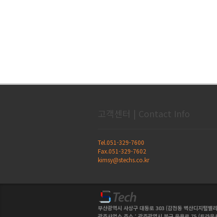
고객센터 | Contact Info
Tel.051-329-7600
Fax.051-329-7602
kimsy@stechs.co.kr
부산광역시 사상구 대동로 303 (감전동 벽산디지털밸리 621호) 
광주사업소 주소 : 광주광역시 북구 운용로 75 (트라움시티 414