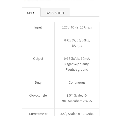
SPEC
DATA SHEET
Input
120V, 60Hz, 15Amps
(F)230V, 50/60Hz,
8Amps
Output
0-130kVdc, 10mA,
Negative polarity,
Positive ground
Duty
Continuous
Kilovoltmeter
3.5’’, Scaled 0-
70/150kVdc,±2%F.S.
Currentmeter
3.5’’, Scaled 0-1.0uAdc,