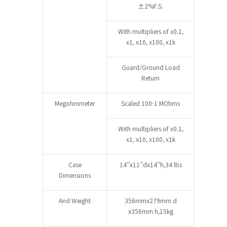
±2%F.S.
With multipliers of x0.1,
x1, x10, x100, x1k
Guard/Ground Load
Return
Megohmmeter
Scaled 100-1 MOhms
With multipliers of x0.1,
x1, x10, x100, x1k
Case
14’’x11’’dx14’’h,34 lbs
Dimensions
And Weight
356mmx279mm d
x356mm h,15kg