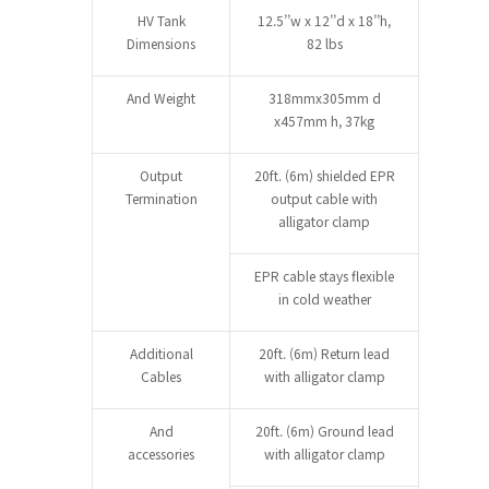
HV Tank
12.5’’w x 12’’d x 18’’h,
Dimensions
82 lbs
And Weight
318mmx305mm d
x457mm h, 37kg
Output
20ft. (6m) shielded EPR
Termination
output cable with
alligator clamp
EPR cable stays flexible
in cold weather
Additional
20ft. (6m) Return lead
Cables
with alligator clamp
And
20ft. (6m) Ground lead
accessories
with alligator clamp