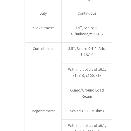
Duty
Continuous
Kilovoltmeter
3.5’’, Scaled 0-
40/80kVdc,±2%F.S.
Currentmeter
3.5’’, Scaled 0-1.0uAdc,
±2%F.S.
With multipliers of x0.1,
x1, x10, x100, x1k
Guard/Ground Load
Return
Megohmmeter
Scaled 100-1 MOhms
With multipliers of x0.1,