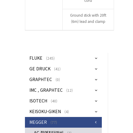
cord
Ground stick with 20ft
(6m) lead and clamp
FLUKE
(245)
GE DRUCK
(41)
GRAPHTEC
(0)
IMC , GRAPHTEC
(12)
ISOTECH
(40)
KEISOKU-GIKEN
(4)
MEGGER
(77)
AC 절연진단장비
(3)