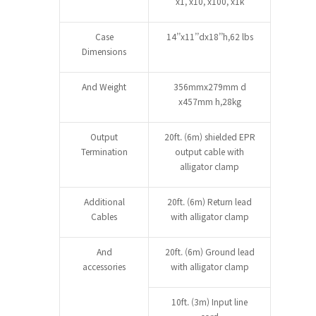
x1, x10, x100, x1k
Case
14’’x11’’dx18’’h,62 lbs
Dimensions
And Weight
356mmx279mm d
x457mm h,28kg
Output
20ft. (6m) shielded EPR
Termination
output cable with
alligator clamp
Additional
20ft. (6m) Return lead
Cables
with alligator clamp
And
20ft. (6m) Ground lead
accessories
with alligator clamp
10ft. (3m) Input line