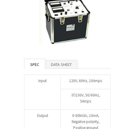
SPEC
DATA SHEET
Input
120V, 60Hz, 10Amps
(F)230V, 50/60Hz,
5Amps
Output
0-80kVdc, 10mA,
Negative polarity,
Positive ground