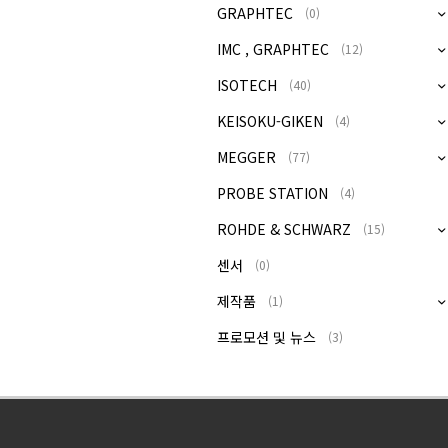
GRAPHTEC
(0)
IMC , GRAPHTEC
(12)
ISOTECH
(40)
KEISOKU-GIKEN
(4)
MEGGER
(77)
PROBE STATION
(4)
ROHDE & SCHWARZ
(15)
센서
(0)
제작품
(1)
프로모션 및 뉴스
(3)