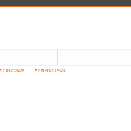
[케이블] OC4USB
[프린터 아답터] PAC91